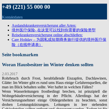
+49 (221) 55 000 00
Kontaktdaten
Auslandskrankenversicherung aller Arten:
境外医疗保险- 在这里可以找到你需要的保险类型
Reisekrankenversicherung online abschließen:
Care Holiday – 为因私或短期商务旅行提供的境外医疗保
险（在线申请表）
Seite bookmarken
Woran Hausbesitzer im Winter denken sollten
2.03.2017
Rohrbruch durch Frost, herabfallende Eiszapfen, Dachlawinen,
Glätte: Im Winter gibt es rund ums Haus einige Gefahrenquellen, die
man im Blick behalten sollte. Wer haftet in welchen Fällen?
Wenn Wasserleitungen frostbedingt brechen, ist prinzipiell die
Wohngebäudeversicherung in der Pflicht. Allerdings hat der
Versicherungsnehmer einige Obliegenheiten zu beachten, sonst
drohen Leistungskürzungen. Leitungen in leer stehenden
Gebäudeteilen sollten entleert und abgesperrt werden. Zudem ist für