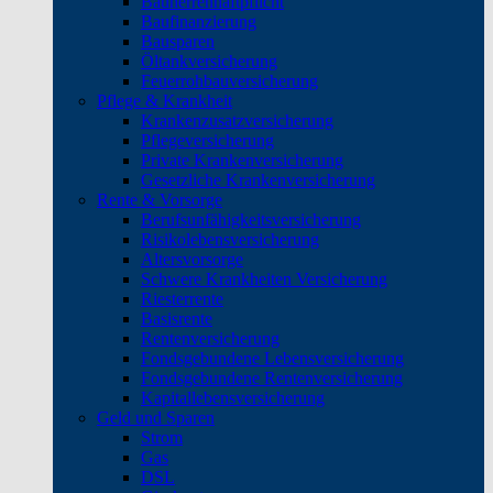
Bauherrenhaftpflicht
Baufinanzierung
Bausparen
Öltankversicherung
Feuerrohbauversicherung
Pflege & Krankheit
Krankenzusatzversicherung
Pflegeversicherung
Private Krankenversicherung
Gesetzliche Krankenversicherung
Rente & Vorsorge
Berufs­unfähigkeitsversicherung
Risikolebensversicherung
Altersvorsorge
Schwere Krankheiten Versicherung
Riesterrente
Basisrente
Rentenversicherung
Fondsgebundene Lebensversicherung
Fondsgebundene Rentenversicherung
Kapitallebensversicherung
Geld und Sparen
Strom
Gas
DSL