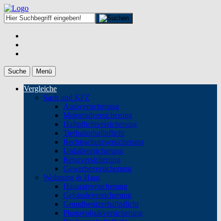
Suche
Menü
Vergleiche
Sach und KFZ
Autoversicherung
Motorradversicherung
Haftpflichtversicherung
Tierhalterhaftpflicht
Rechtsschutzversicherung
Unfallversicherung
Reiseversicherung
Gewerbeversicherung
Wohnung & Haus
Hausratversicherung
Gebäudeversicherung
Grundbesitzerhaftpflicht
Photovoltaikversicherung