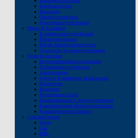
Bauherrenhaftpflicht
Baufinanzierung
Bausparen
Öltankversicherung
Feuerrohbauversicherung
Pflege & Krankheit
Krankenzusatzversicherung
Pflegeversicherung
Private Krankenversicherung
Gesetzliche Krankenversicherung
Rente & Vorsorge
Berufs­unfähigkeitsversicherung
Risikolebensversicherung
Altersvorsorge
Schwere Krankheiten Versicherung
Riesterrente
Basisrente
Rentenversicherung
Fondsgebundene Lebensversicherung
Fondsgebundene Rentenversicherung
Kapitallebensversicherung
Geld und Sparen
Strom
Gas
DSL