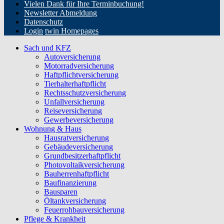
Vielen Dank für Ihre Terminbuchung!
Newsletter Abmeldung
Datenschutz
Login
twin Homepages
Sach und KFZ
Autoversicherung
Motorradversicherung
Haftpflichtversicherung
Tierhalterhaftpflicht
Rechtsschutzversicherung
Unfallversicherung
Reiseversicherung
Gewerbeversicherung
Wohnung & Haus
Hausratversicherung
Gebäudeversicherung
Grundbesitzerhaftpflicht
Photovoltaikversicherung
Bauherrenhaftpflicht
Baufinanzierung
Bausparen
Öltankversicherung
Feuerrohbauversicherung
Pflege & Krankheit