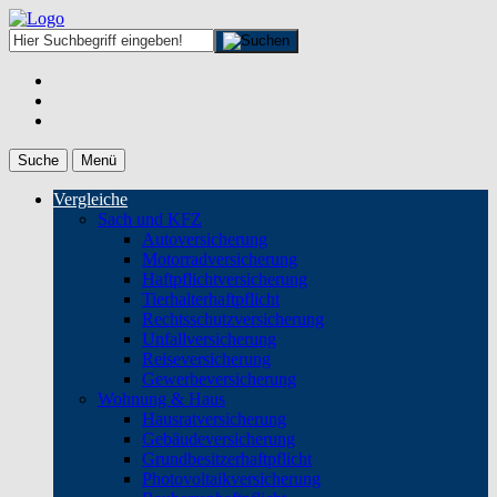
Suche
Menü
Vergleiche
Sach und KFZ
Autoversicherung
Motorradversicherung
Haftpflichtversicherung
Tierhalterhaftpflicht
Rechtsschutzversicherung
Unfallversicherung
Reiseversicherung
Gewerbeversicherung
Wohnung & Haus
Hausratversicherung
Gebäudeversicherung
Grundbesitzerhaftpflicht
Photovoltaikversicherung