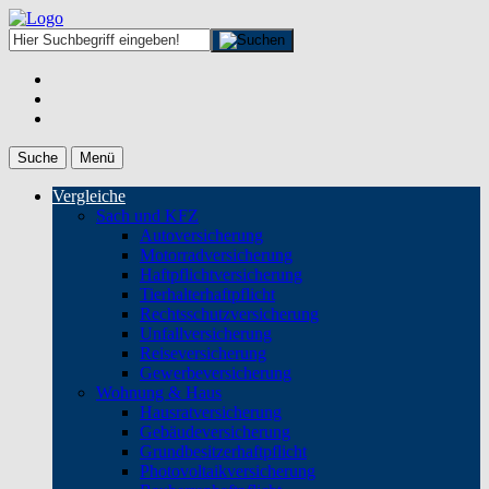
Suche
Menü
Vergleiche
Sach und KFZ
Autoversicherung
Motorradversicherung
Haftpflichtversicherung
Tierhalterhaftpflicht
Rechtsschutzversicherung
Unfallversicherung
Reiseversicherung
Gewerbeversicherung
Wohnung & Haus
Hausratversicherung
Gebäudeversicherung
Grundbesitzerhaftpflicht
Photovoltaikversicherung