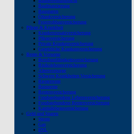
Bauherrenhaftpflicht
Baufinanzierung
Bausparen
Öltankversicherung
Feuerrohbauversicherung
Pflege & Krankheit
Krankenzusatzversicherung
Pflegeversicherung
Private Krankenversicherung
Gesetzliche Krankenversicherung
Rente & Vorsorge
Berufs­unfähigkeitsversicherung
Risikolebensversicherung
Altersvorsorge
Schwere Krankheiten Versicherung
Riesterrente
Basisrente
Rentenversicherung
Fondsgebundene Lebensversicherung
Fondsgebundene Rentenversicherung
Kapitallebensversicherung
Geld und Sparen
Strom
Gas
DSL