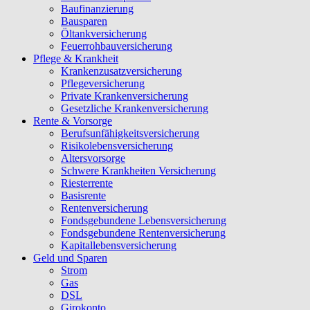
Baufinanzierung
Bausparen
Öltankversicherung
Feuerrohbauversicherung
Pflege & Krankheit
Krankenzusatzversicherung
Pflegeversicherung
Private Krankenversicherung
Gesetzliche Krankenversicherung
Rente & Vorsorge
Berufs­unfähigkeitsversicherung
Risikolebensversicherung
Altersvorsorge
Schwere Krankheiten Versicherung
Riesterrente
Basisrente
Rentenversicherung
Fondsgebundene Lebensversicherung
Fondsgebundene Rentenversicherung
Kapitallebensversicherung
Geld und Sparen
Strom
Gas
DSL
Girokonto