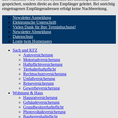
gespeichert, sondern direkt an den Empfänger geleitet. Bei unrichtig
eingetragenen Empfängeradressen erfolgt keine Nachbereitung.
Newsletter Anmeldung
Elektronische Unterschrift
Vielen Dank für Ihre Terminbuchung!
Newsletter Abmeldung
Datenschutz
Login
twin Homepages
Sach und KFZ
Autoversicherung
Motorradversicherung
Haftpflichtversicherung
Tierhalterhaftpflicht
Rechtsschutzversicherung
Unfallversicherung
Reiseversicherung
Gewerbeversicherung
Wohnung & Haus
Hausratversicherung
Gebäudeversicherung
Grundbesitzerhaftpflicht
Photovoltaikversicherung
Bauherrenhaftpflicht