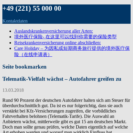
+49 (221) 55 000 00
Kontaktdaten
Auslandskrankenversicherung aller Arten:
境外医疗保险- 在这里可以找到你需要的保险类型
Reisekrankenversicherung online abschließen:
Care Holiday – 为因私或短期商务旅行提供的境外医疗保
险（在线申请表）
Seite bookmarken
Telematik-Vielfalt wächst – Autofahrer greifen zu
13.03.2018
Rund 90 Prozent der deutschen Autofahrer halten sich am Steuer für
überdurchschnittlich gut. Da ist es nur folgerichtig, dass sie auch
verstärkt bei Kfz-Versicherungen zugreifen, die vorbildliches
Fahrverhalten belohnen (Telematik-Tarife). Die Auswahl an
Anbietern wächst, mittlerweile gibt es gut 15 am deutschen Markt.
Doch man sollte genau prüfen, welche Daten eigentlich auf welche
Art erhoben werden und worauf man wirklich Einfluss hat.