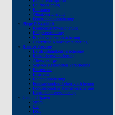
Bauherrenhaftpflicht
Baufinanzierung
Bausparen
Öltankversicherung
Feuerrohbauversicherung
Pflege & Krankheit
Krankenzusatzversicherung
Pflegeversicherung
Private Krankenversicherung
Gesetzliche Krankenversicherung
Rente & Vorsorge
Berufs­unfähigkeitsversicherung
Risikolebensversicherung
Altersvorsorge
Schwere Krankheiten Versicherung
Riesterrente
Basisrente
Rentenversicherung
Fondsgebundene Lebensversicherung
Fondsgebundene Rentenversicherung
Kapitallebensversicherung
Geld und Sparen
Strom
Gas
DSL