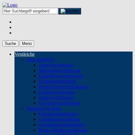
Suche
Menü
Vergleiche
Sach und KFZ
Autoversicherung
Motorradversicherung
Haftpflichtversicherung
Tierhalterhaftpflicht
Rechtsschutzversicherung
Unfallversicherung
Reiseversicherung
Gewerbeversicherung
Wohnung & Haus
Hausratversicherung
Gebäudeversicherung
Grundbesitzerhaftpflicht
Photovoltaikversicherung