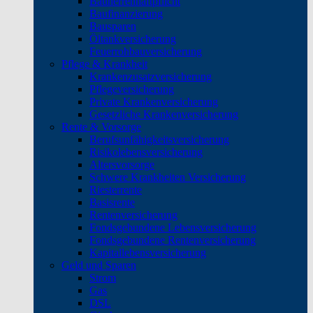
Bauherrenhaftpflicht
Baufinanzierung
Bausparen
Öltankversicherung
Feuerrohbauversicherung
Pflege & Krankheit
Krankenzusatzversicherung
Pflegeversicherung
Private Krankenversicherung
Gesetzliche Krankenversicherung
Rente & Vorsorge
Berufs­unfähigkeitsversicherung
Risikolebensversicherung
Altersvorsorge
Schwere Krankheiten Versicherung
Riesterrente
Basisrente
Rentenversicherung
Fondsgebundene Lebensversicherung
Fondsgebundene Rentenversicherung
Kapitallebensversicherung
Geld und Sparen
Strom
Gas
DSL