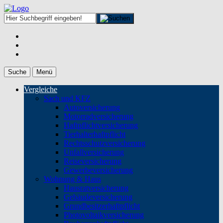
Suche
Menü
Vergleiche
Sach und KFZ
Autoversicherung
Motorradversicherung
Haftpflichtversicherung
Tierhalterhaftpflicht
Rechtsschutzversicherung
Unfallversicherung
Reiseversicherung
Gewerbeversicherung
Wohnung & Haus
Hausratversicherung
Gebäudeversicherung
Grundbesitzerhaftpflicht
Photovoltaikversicherung