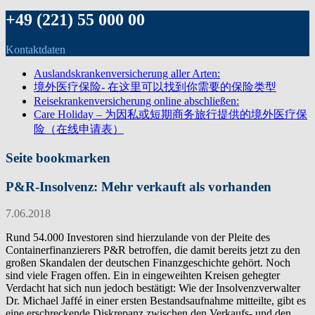
+49 (221) 55 000 00
Kontaktdaten
Auslandskrankenversicherung aller Arten:
境外医疗保险- 在这里可以找到你需要的保险类型
Reisekrankenversicherung online abschließen:
Care Holiday – 为因私或短期商务旅行提供的境外医疗保
险（在线申请表）
Seite bookmarken
P&R-Insolvenz: Mehr verkauft als vorhanden
7.06.2018
Rund 54.000 Investoren sind hierzulande von der Pleite des
Containerfinanzierers P&R betroffen, die damit bereits jetzt zu den
großen Skandalen der deutschen Finanzgeschichte gehört. Noch
sind viele Fragen offen. Ein in eingeweihten Kreisen gehegter
Verdacht hat sich nun jedoch bestätigt: Wie der Insolvenzverwalter
Dr. Michael Jaffé in einer ersten Bestandsaufnahme mitteilte, gibt es
eine erschreckende Diskrepanz zwischen den Verkaufs- und den