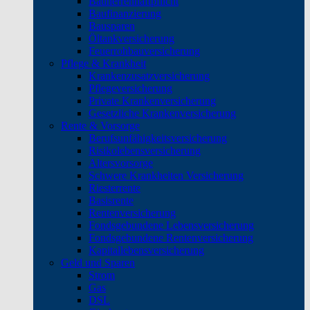
Bauherrenhaftpflicht
Baufinanzierung
Bausparen
Öltankversicherung
Feuerrohbauversicherung
Pflege & Krankheit
Krankenzusatzversicherung
Pflegeversicherung
Private Krankenversicherung
Gesetzliche Krankenversicherung
Rente & Vorsorge
Berufs­unfähigkeitsversicherung
Risikolebensversicherung
Altersvorsorge
Schwere Krankheiten Versicherung
Riesterrente
Basisrente
Rentenversicherung
Fondsgebundene Lebensversicherung
Fondsgebundene Rentenversicherung
Kapitallebensversicherung
Geld und Sparen
Strom
Gas
DSL