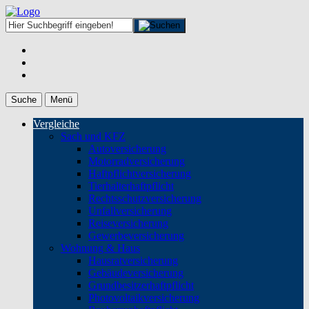
Suche
Menü
Vergleiche
Sach und KFZ
Autoversicherung
Motorradversicherung
Haftpflichtversicherung
Tierhalterhaftpflicht
Rechtsschutzversicherung
Unfallversicherung
Reiseversicherung
Gewerbeversicherung
Wohnung & Haus
Hausratversicherung
Gebäudeversicherung
Grundbesitzerhaftpflicht
Photovoltaikversicherung