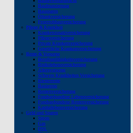
Bauherrenhaftpflicht
Baufinanzierung
Bausparen
Öltankversicherung
Feuerrohbauversicherung
Pflege & Krankheit
Krankenzusatzversicherung
Pflegeversicherung
Private Krankenversicherung
Gesetzliche Krankenversicherung
Rente & Vorsorge
Berufs­unfähigkeitsversicherung
Risikolebensversicherung
Altersvorsorge
Schwere Krankheiten Versicherung
Riesterrente
Basisrente
Rentenversicherung
Fondsgebundene Lebensversicherung
Fondsgebundene Rentenversicherung
Kapitallebensversicherung
Geld und Sparen
Strom
Gas
DSL