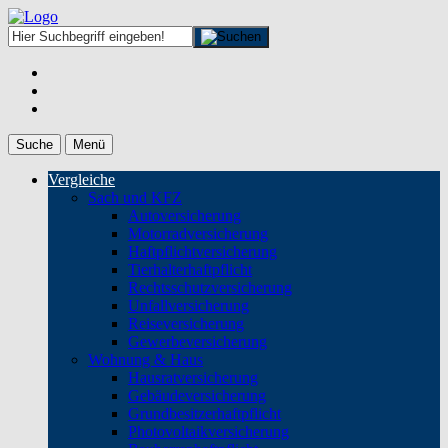
Suche
Menü
Vergleiche
Sach und KFZ
Autoversicherung
Motorradversicherung
Haftpflichtversicherung
Tierhalterhaftpflicht
Rechtsschutzversicherung
Unfallversicherung
Reiseversicherung
Gewerbeversicherung
Wohnung & Haus
Hausratversicherung
Gebäudeversicherung
Grundbesitzerhaftpflicht
Photovoltaikversicherung