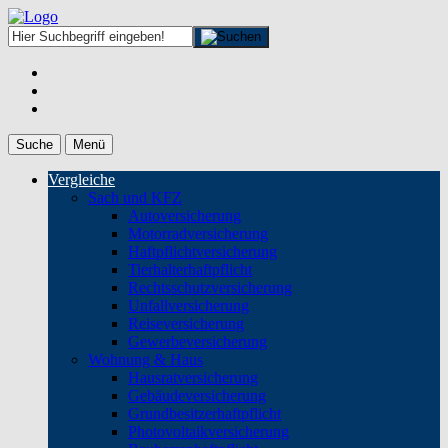
Suche
Menü
Vergleiche
Sach und KFZ
Autoversicherung
Motorradversicherung
Haftpflichtversicherung
Tierhalterhaftpflicht
Rechtsschutzversicherung
Unfallversicherung
Reiseversicherung
Gewerbeversicherung
Wohnung & Haus
Hausratversicherung
Gebäudeversicherung
Grundbesitzerhaftpflicht
Photovoltaikversicherung