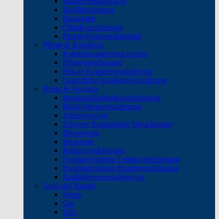
Bauherrenhaftpflicht
Baufinanzierung
Bausparen
Öltankversicherung
Feuerrohbauversicherung
Pflege & Krankheit
Krankenzusatzversicherung
Pflegeversicherung
Private Krankenversicherung
Gesetzliche Krankenversicherung
Rente & Vorsorge
Berufs­unfähigkeitsversicherung
Risikolebensversicherung
Altersvorsorge
Schwere Krankheiten Versicherung
Riesterrente
Basisrente
Rentenversicherung
Fondsgebundene Lebensversicherung
Fondsgebundene Rentenversicherung
Kapitallebensversicherung
Geld und Sparen
Strom
Gas
DSL