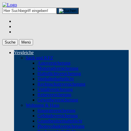
Suche
Menü
Vergleiche
Sach und KFZ
Autoversicherung
Motorradversicherung
Haftpflichtversicherung
Tierhalterhaftpflicht
Rechtsschutzversicherung
Unfallversicherung
Reiseversicherung
Gewerbeversicherung
Wohnung & Haus
Hausratversicherung
Gebäudeversicherung
Grundbesitzerhaftpflicht
Photovoltaikversicherung