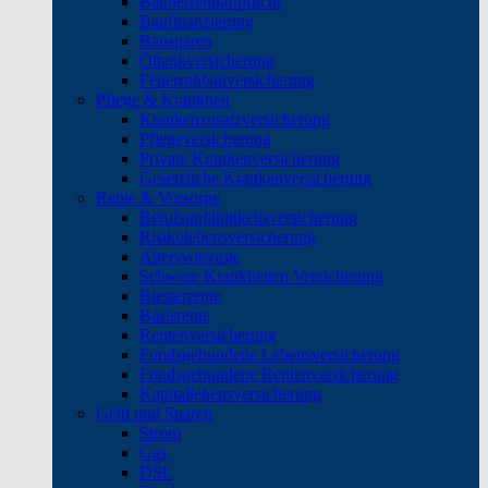
Bauherrenhaftpflicht
Baufinanzierung
Bausparen
Öltankversicherung
Feuerrohbauversicherung
Pflege & Krankheit
Krankenzusatzversicherung
Pflegeversicherung
Private Krankenversicherung
Gesetzliche Krankenversicherung
Rente & Vorsorge
Berufs­unfähigkeitsversicherung
Risikolebensversicherung
Altersvorsorge
Schwere Krankheiten Versicherung
Riesterrente
Basisrente
Rentenversicherung
Fondsgebundene Lebensversicherung
Fondsgebundene Rentenversicherung
Kapitallebensversicherung
Geld und Sparen
Strom
Gas
DSL