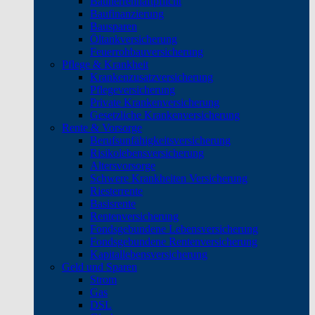
Bauherrenhaftpflicht
Baufinanzierung
Bausparen
Öltankversicherung
Feuerrohbauversicherung
Pflege & Krankheit
Krankenzusatzversicherung
Pflegeversicherung
Private Krankenversicherung
Gesetzliche Krankenversicherung
Rente & Vorsorge
Berufs­unfähigkeitsversicherung
Risikolebensversicherung
Altersvorsorge
Schwere Krankheiten Versicherung
Riesterrente
Basisrente
Rentenversicherung
Fondsgebundene Lebensversicherung
Fondsgebundene Rentenversicherung
Kapitallebensversicherung
Geld und Sparen
Strom
Gas
DSL