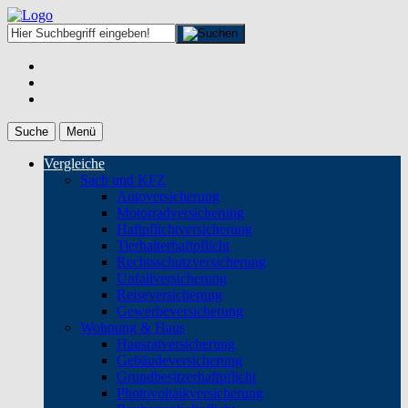
Suche
Menü
Vergleiche
Sach und KFZ
Autoversicherung
Motorradversicherung
Haftpflichtversicherung
Tierhalterhaftpflicht
Rechtsschutzversicherung
Unfallversicherung
Reiseversicherung
Gewerbeversicherung
Wohnung & Haus
Hausratversicherung
Gebäudeversicherung
Grundbesitzerhaftpflicht
Photovoltaikversicherung