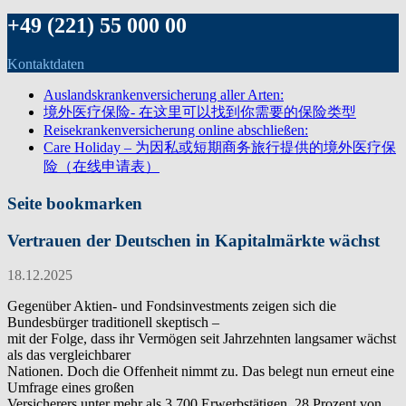
+49 (221) 55 000 00
Kontaktdaten
Auslandskrankenversicherung aller Arten:
境外医疗保险- 在这里可以找到你需要的保险类型
Reisekrankenversicherung online abschließen:
Care Holiday – 为因私或短期商务旅行提供的境外医疗保
险（在线申请表）
Seite bookmarken
Vertrauen der Deutschen in Kapitalmärkte wächst
18.12.2025
Gegenüber Aktien- und Fondsinvestments zeigen sich die
Bundesbürger traditionell skeptisch –
mit der Folge, dass ihr Vermögen seit Jahrzehnten langsamer wächst
als das vergleichbarer
Nationen. Doch die Offenheit nimmt zu. Das belegt nun erneut eine
Umfrage eines großen
Versicherers unter mehr als 3.700 Erwerbstätigen. 28 Prozent von